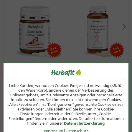
Rosskastanien-Extrakt
150
300 mg
**
mg
Rotes-Weinlaub-
50 mg
100 mg
**
Extrakt
Vitamin C
30 mg
60 mg
75
Kupfer
1000
2000 µg
200
µg
Mangan
1 mg
2 mg
100
Biotin-forte-10.000µg-
Glucosamin-Chondroitin-
Tabletten
Kapseln
*NRV = Nährstoffbezugswert für die tägliche Zufuhr gemäß
180 Tabletten
240 Kapseln
VO (EU) Nr. 1169/2011
Liebe Kunden, wir nutzen Cookies. Einige sind notwendig (z.B. für
**noch keine Referenzmenge vorhanden
12,50 €
28,00 €
den Warenkorb), andere dienen der Verbesserung des
Onlineangebots, um z.B. relevante Anzeigen oder personalisierte
(40g / 1 kg = 312,50 €)
(200g / 1 kg = 140,00 €)
Inhalte zu schalten. Sie können die nicht notwendigen Cookies
inkl. MwSt zzgl.
Versandkosten
inkl. MwSt zzgl.
Versandkosten
„Alle akzeptieren“, mit "Konfigurieren" gewünschte Cookies einzeln
aktivieren oder „Alle ablehnen“. Sie können Ihre Cookie-
Einstellungen jederzeit in der Fußzeile unter „Cookie-
Einstellungen“ ändern oder widerrufen. Detaillierte Informationen
finden Sie in unserer
Datenschutzerklärung
.
Impressum
|
Datenschutz