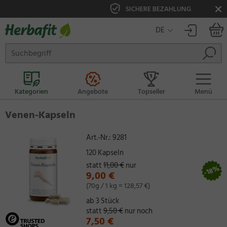
SICHERE BEZAHLUNG
DE
Kategorien
Angebote
Topseller
Menü
Venen-Kapseln
Art.-Nr.:
9281
120 Kapseln
statt
11,00 €
nur
-18%
9,00 €
(70g / 1 kg = 128,57 €)
ab 3 Stück
statt
9,50 €
nur noch
7,50 €