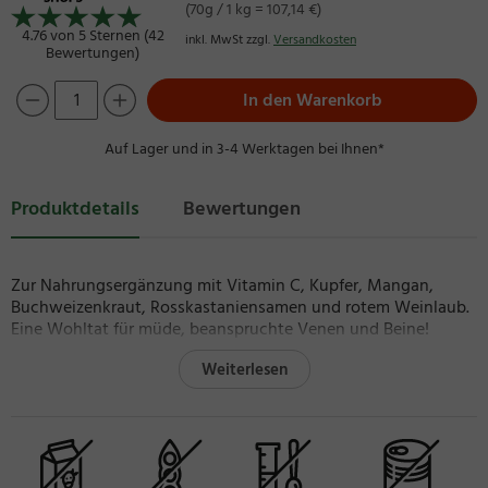
(70g / 1 kg = 107,14 €)
4.76 von 5 Sternen (42
inkl. MwSt zzgl.
Versandkosten
Bewertungen)
In den Warenkorb
Auf Lager und in 3-4 Werktagen bei Ihnen*
Produktdetails
Bewertungen
Zur Nahrungsergänzung mit Vitamin C, Kupfer, Mangan,
Buchweizenkraut, Rosskastaniensamen und rotem Weinlaub.
Eine Wohltat für müde, beanspruchte Venen und Beine!
Folgende Wirkungen sind wissenschaftlich gesichert:
Weiterlesen
Vitamin C trägt zu einer normalen Kollagenbildung für eine
gesunde Funktion der Blutgefäße bei
Mangan trägt zu einer gesunden Bindegewebsbildung bei
Kupfer trägt zur Erhaltung eines gesunden Bindegewebes