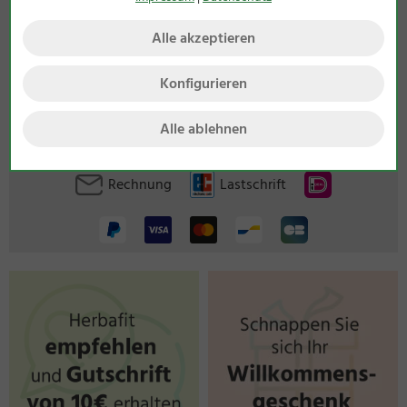
Alle akzeptieren
Bei uns erhalten Sie folgende Mengenrabatte:
Konfigurieren
Ab 75 €
3%
Rabatt
Ab 150 €
5%
Rabatt
Ab 300 €
7%
Rabatt
Alle ablehnen
Rechnung
Lastschrift