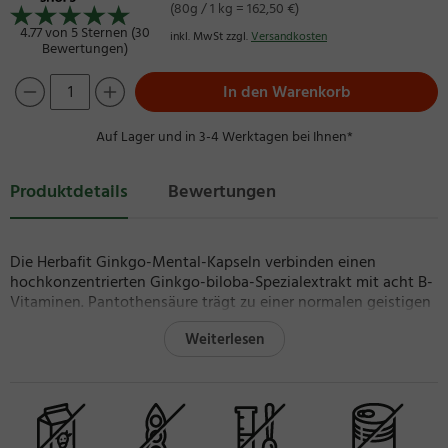
(80g / 1 kg = 162,50 €)
4.77 von 5 Sternen (30
inkl. MwSt zzgl.
Versandkosten
Bewertungen)
In den Warenkorb
Auf Lager und in 3-4 Werktagen bei Ihnen*
Produktdetails
Bewertungen
Die Herbafit Ginkgo-Mental-Kapseln verbinden einen
hochkonzentrierten Ginkgo-biloba-Spezialextrakt mit acht B-
Vitaminen. Pantothensäure trägt zu einer normalen geistigen
Leistung bei.*
Weiterlesen
Der Ginkgo-biloba-Spezialextrakt
Jede Kapsel liefert 75 mg eines Spezialextraktes aus Ginkgo-
biloba-Blättern im Verhältnis 50:1, gewonnen mit Wasser (30
%) und Ethanol (70 %). Der Extrakt ist auf 18,4 mg
Flavonglykoside und 4,9 mg Ginkgolid-Terpenlactone