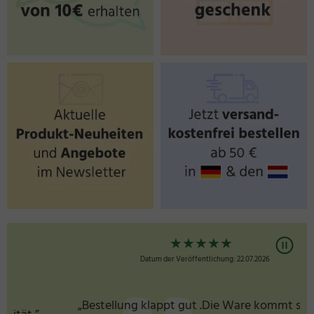
VO (EU) Nr. 1169/2011
***noch keine Referenzmenge vorhanden
★
★
★
★
★
Datum der Veröffentlichung: 22.07.2026
„Bestellung klappt gut .Die Ware kommt schnell