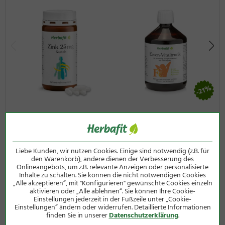
gesunde Lebensweise. Außerhalb der Reichweite von kleinen
Kindern aufbewahren.
Zutaten:
Gelatine, Füllstoff mikrokristalline Cellulose, Extrakt
aus Ginkgo-biloba-Blättern (17 %), Niacin, Trennmittel
Magnesiumstearat, Calcium-D-Pantothenat, Vitamin-B6-
Hydrochlorid, Vitamin B2, Vitamin-B1-Mononitrat, Folsäure,
Biotin, Vitamin B12.
Verzehrsempfehlung:
1 x täglich 1 Kapsel zu einer Mahlzeit
-21%
mit ausreichend Flüssigkeit schlucken.
Personen, die blutverdünnende Medikamente
Zink-25 mg-Kapseln
Eisen-Vitaltrunk
(Antikoagulantien) einnehmen, sollten vor dem Verzehr mit
180 Kapseln
500 ml
ihrem Arzt Rücksprache halten.
9,50 €
7,50 €
statt
9,50 €
nur
Liebe Kunden, wir nutzen Cookies. Einige sind notwendig (z.B. für
Qualität und Herkunft
(85g / 1 kg = 111,76 €)
(500ml / 1 Liter = 15,00 €)
den Warenkorb), andere dienen der Verbesserung des
inkl. MwSt zzgl.
Versandkosten
inkl. MwSt zzgl.
Versandkosten
Onlineangebots, um z.B. relevante Anzeigen oder personalisierte
Herstellung in Deutschland
Inhalte zu schalten. Sie können die nicht notwendigen Cookies
„Alle akzeptieren“, mit "Konfigurieren" gewünschte Cookies einzeln
Hochkonzentrierter 50:1-Spezialextrakt, standardisiert
aktivieren oder „Alle ablehnen“. Sie können Ihre Cookie-
Mit acht B-Vitaminen (je 300 % NRV)
Einstellungen jederzeit in der Fußzeile unter „Cookie-
Einstellungen“ ändern oder widerrufen. Detaillierte Informationen
finden Sie in unserer
Datenschutzerklärung
.
pro Kapsel (=
% des empfohlenen