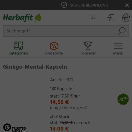
SICHERE BEZAHLUNG
DE
Kategorien
Angebote
Topseller
Menü
Ginkgo-Mental-Kapseln
Art.-Nr.:
9121
180 Kapseln
statt
17,50 €
nur
-17%
14,50 €
(80g / 1 kg = 181,25 €)
ab 3 Stück
statt
16,00 €
nur noch
13,00 €