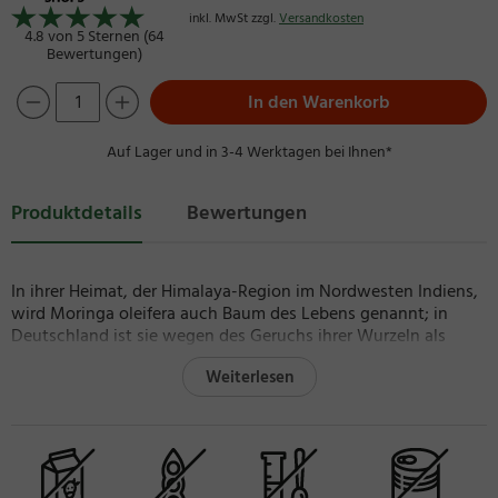
inkl. MwSt zzgl.
Versandkosten
4.8 von 5 Sternen (64
Bewertungen)
In den Warenkorb
Auf Lager und in 3-4 Werktagen bei Ihnen*
Produktdetails
Bewertungen
In ihrer Heimat, der Himalaya-Region im Nordwesten Indiens,
wird Moringa oleifera auch Baum des Lebens genannt; in
Deutschland ist sie wegen des Geruchs ihrer Wurzeln als
Meerrettichbaum bekannt. Die Herbafit Moringa-Kapseln
Weiterlesen
enthalten 500 mg reines Moringa-oleifera-Blattpulver je
Kapsel.
Was ist Moringa oleifera?
Moringa oleifera ist ein schnellwüchsiger, anspruchsloser
Baum. Verwendet werden die getrockneten, zu Pulver