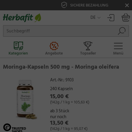
SICHERE BEZAHLUNG
DE
Kategorien
Angebote
Topseller
Menü
Moringa-Kapseln 500 mg - Moringa oleifera
Art.-Nr.:
9103
240 Kapseln
15,00 €
(142g / 1 kg = 105,63 €)
ab 3 Stück
nur noch
13,50 €
(142g / 1 kg = 95,07 €)