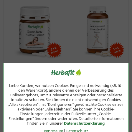
ausgewogene, abwechslungsreiche Ernährung und eine
gesunde Lebensweise. Außerhalb der Reichweite von kleinen
Kindern aufbewahren.
Zutaten:
Moringa-oleifera-Pulver (82 %), Gelatine,
Trennmittel Magnesiumstearat.
Verzehrsempfehlung:
3 x täglich 1–3 Kapseln mit
ausreichend Flüssigkeit einnehmen.
Qualität und Herkunft
Herstellung in Deutschland
Biotin-forte-10.000µg-
Glucosamin-Chondroitin-
82 % reines Moringa-oleifera-Blattpulver
Tabletten
Kapseln
180 Tabletten
240 Kapseln
Ganzes Blatt, kein konzentrierter Extrakt
Liebe Kunden, wir nutzen Cookies. Einige sind notwendig (z.B. für
12,50 €
28,00 €
den Warenkorb), andere dienen der Verbesserung des
pro Tagesdosis
Onlineangebots, um z.B. relevante Anzeigen oder personalisierte
(40g / 1 kg = 312,50 €)
(200g / 1 kg = 140,00 €)
pro Kapsel
(= 9 Kapseln)
Inhalte zu schalten. Sie können die nicht notwendigen Cookies
inkl. MwSt zzgl.
Versandkosten
inkl. MwSt zzgl.
Versandkosten
„Alle akzeptieren“, mit "Konfigurieren" gewünschte Cookies einzeln
Moringa-oleifera-Pulver
500 mg
4500 mg
aktivieren oder „Alle ablehnen“. Sie können Ihre Cookie-
Einstellungen jederzeit in der Fußzeile unter „Cookie-
Einstellungen“ ändern oder widerrufen. Detaillierte Informationen
Noch kein Nährstoffbezugswert für die tägliche Zufuhr
finden Sie in unserer
Datenschutzerklärung
.
gemäß VO (EU) Nr. 1169/2011 vorhanden.
Impressum
|
Datenschutz