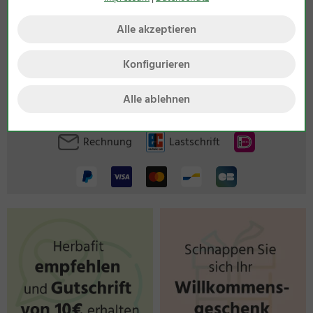
Alle akzeptieren
Bei uns erhalten Sie folgende Mengenrabatte:
Konfigurieren
Ab 75 €
3%
Rabatt
Ab 150 €
5%
Rabatt
Ab 300 €
7%
Rabatt
Alle ablehnen
Rechnung
Lastschrift