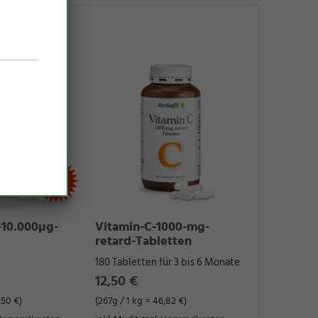
e-10.000µg-
Vitamin-C-1000-mg-
retard-Tabletten
180 Tabletten für 3 bis 6 Monate
12,50 €
,50 €)
(267g / 1 kg = 46,82 €)