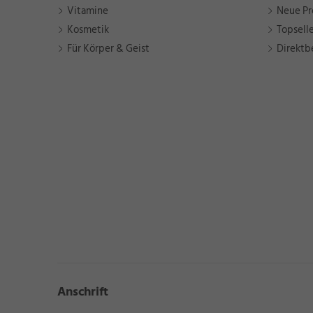
Vitamine
Neue Pr
Kosmetik
Topsell
Für Körper & Geist
Direktb
Anschrift
★
★
★