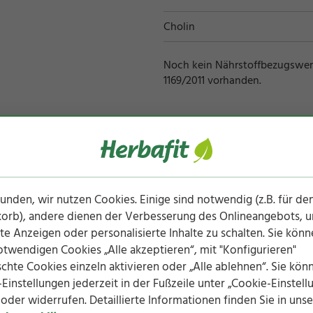
Cholin
Noch kein Nährstoffbezugswert
1169/2011 vorhanden.
Produktinfos herunter
unden, wir nutzen Cookies. Einige sind notwendig (z.B. für de
orb), andere dienen der Verbesserung des Onlineangebots, u
te Anzeigen oder personalisierte Inhalte zu schalten. Sie könn
Ohne künstliche
Ohne
Ohne künstliche
otwendigen Cookies „Alle akzeptieren“, mit "Konfigurieren"
Farbstoffe
Konservierungsstoffe
Aromen
hte Cookies einzeln aktivieren oder „Alle ablehnen“. Sie kön
Einstellungen jederzeit in der Fußzeile unter „Cookie-Einstell
oder widerrufen. Detaillierte Informationen finden Sie in unse