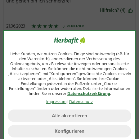
und gehen bin ich schmerzfrei
Hilfreich? (4)
★
★
★
★
★
21.06.2023
VERIFIZIERT
Begeisterte Herbafit-Kundin
Ein tolles Produkt.
Hilfreich? (4)
Liebe Kunden, wir nutzen Cookies. Einige sind notwendig (z.B. für
den Warenkorb), andere dienen der Verbesserung des
Onlineangebots, um z.B. relevante Anzeigen oder personalisierte
★
★
★
★
☆
02.01.2022
VERIFIZIERT
Inhalte zu schalten. Sie können die nicht notwendigen Cookies
„Alle akzeptieren“, mit "Konfigurieren" gewünschte Cookies einzeln
Begeisterte Herbafit-Kundin
aktivieren oder „Alle ablehnen“. Sie können Ihre Cookie-
Alles Gut??
Einstellungen jederzeit in der Fußzeile unter „Cookie-
Einstellungen“ ändern oder widerrufen. Detaillierte Informationen
Hilfreich? (4)
finden Sie in unserer
Datenschutzerklärung
.
Impressum
|
Datenschutz
★
★
★
★
☆
30.06.2017
VERIFIZIERT
Alle akzeptieren
Zufriedene Kundin von Herbafit
Gute Qualität, mildert Schmerzen
Konfigurieren
Hilfreich? (4)