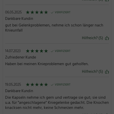
★
★
★
★
★
06.05.2025
VERIFIZIERT
Dankbare Kundin
gut bei Gelenkproblemen, nehme ich schon länger nach
Knieunfall
Hilfreich? (5)
★
★
★
★
★
14.07.2023
VERIFIZIERT
Zufriedener Kunde
Haben bei meinen Knieproblemen gut geholfen.
Hilfreich? (5)
★
★
★
★
★
19.05.2025
VERIFIZIERT
Dankbare Kundin
Die Kapseln nehme ich gern und vertrage sie gut; sie sind
u.a. für "angeschlagene" Kniegelenke gedacht. Die Knochen
knacksen nicht mehr, keine Schmerzen mehr.