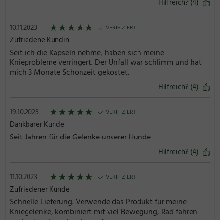
Hilfreich? (4)
★
★
★
★
★
10.11.2023
VERIFIZIERT
Zufriedene Kundin
Seit ich die Kapseln nehme, haben sich meine
Knieprobleme verringert. Der Unfall war schlimm und hat
mich 3 Monate Schonzeit gekostet.
Hilfreich? (4)
★
★
★
★
★
19.10.2023
VERIFIZIERT
Dankbarer Kunde
Seit Jahren für die Gelenke unserer Hunde
Hilfreich? (4)
★
★
★
★
★
11.10.2023
VERIFIZIERT
Zufriedener Kunde
Schnelle Lieferung. Verwende das Produkt für meine
Kniegelenke, kombiniert mit viel Bewegung, Rad fahren