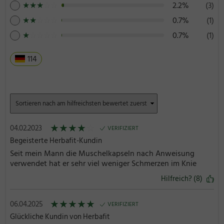
★
★
★
☆
☆
2.2%
(3)
★
★
☆
☆
☆
0.7%
(1)
★
☆
☆
☆
☆
0.7%
(1)
114
★
★
★
★
☆
04.02.2023
VERIFIZIERT
Begeisterte Herbafit-Kundin
Seit mein Mann die Muschelkapseln nach Anweisung
verwendet hat er sehr viel weniger Schmerzen im Knie
Hilfreich? (8)
★
★
★
★
★
06.04.2025
VERIFIZIERT
Glückliche Kundin von Herbafit