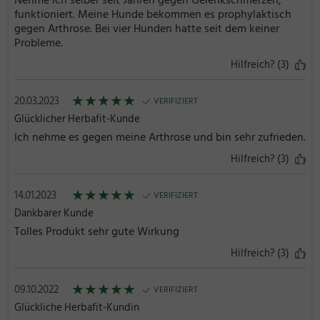
Nehme ich selber seit Jahren gegen Gelenkschmerzen,
funktioniert. Meine Hunde bekommen es prophylaktisch
gegen Arthrose. Bei vier Hunden hatte seit dem keiner
Probleme.
Hilfreich? (3)
★
★
★
★
★
20.03.2023
VERIFIZIERT
Glücklicher Herbafit-Kunde
Ich nehme es gegen meine Arthrose und bin sehr zufrieden.
Hilfreich? (3)
★
★
★
★
★
14.01.2023
VERIFIZIERT
Dankbarer Kunde
Tolles Produkt sehr gute Wirkung
Hilfreich? (3)
★
★
★
★
★
09.10.2022
VERIFIZIERT
Glückliche Herbafit-Kundin