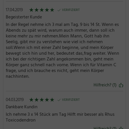
★
★
★
★
★
17.04.2019
VERIFIZIERT
Begeisterter Kunde
In der Regel nehme ich 3 mal am Tag. 9 bis 14 St. Wenn es
Abends zu spät wird, warum auch immer, dann soll ich
keine mehr zu mir nehmen.Mein Mann, Gott hab ihn
Seelig, gibt mir zu verstehen wie viel ich nehmen
soll.Wenn ich mit einer Zahl beginne, und mein Körper
bewegt sich hin und her, bedeutet das,frag weiter. Wenn
ich bei der richtigen Zahl angekommen bin, geht mein
Körper ganz schnell nach vorne. Wenn ich für Vitamin C
frage, und ich brauche es nicht, geht mein Körper
nachhinten.
Hilfreich? (1)
★
★
★
★
★
04.03.2019
VERIFIZIERT
Dankbare Kundin
Ich nehme 3 x 14 Stück am Tag Hilft mir besser als Rhus
Toxicodendron
Hilfreich? (1)