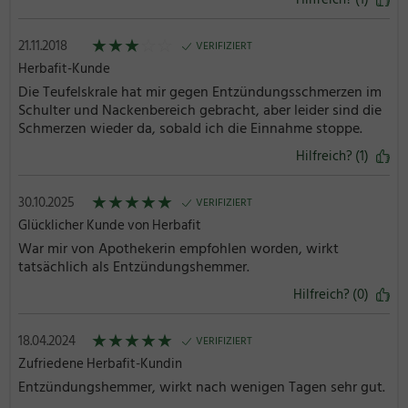
★
★
★
☆
☆
21.11.2018
VERIFIZIERT
Herbafit-Kunde
Die Teufelskrale hat mir gegen Entzündungsschmerzen im
Schulter und Nackenbereich gebracht, aber leider sind die
Schmerzen wieder da, sobald ich die Einnahme stoppe.
Hilfreich? (1)
★
★
★
★
★
30.10.2025
VERIFIZIERT
Glücklicher Kunde von Herbafit
War mir von Apothekerin empfohlen worden, wirkt
tatsächlich als Entzündungshemmer.
Hilfreich? (0)
★
★
★
★
★
18.04.2024
VERIFIZIERT
Zufriedene Herbafit-Kundin
Entzündungshemmer, wirkt nach wenigen Tagen sehr gut.