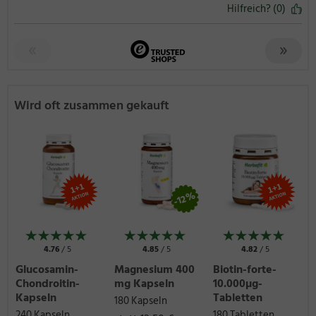
Hilfreich? (0)
Wird oft zusammen gekauft
-12%
4.76
/ 5
4.85
/ 5
4.82
/ 5
Glucosamin-
Magnesium 400
Biotin-forte-
Chondroitin-
mg Kapseln
10.000µg-
Kapseln
Tabletten
180 Kapseln
240 Kapseln
180 Tabletten