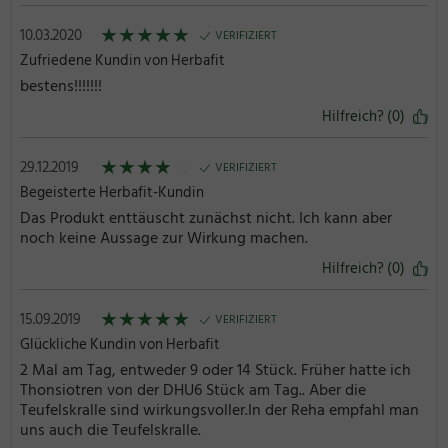
★
★
★
★
★
10.03.2020
VERIFIZIERT
Zufriedene Kundin von Herbafit
bestens!!!!!!!
Hilfreich? (0)
★
★
★
★
☆
29.12.2019
VERIFIZIERT
Begeisterte Herbafit-Kundin
Das Produkt enttäuscht zunächst nicht. Ich kann aber
noch keine Aussage zur Wirkung machen.
Hilfreich? (0)
★
★
★
★
★
15.09.2019
VERIFIZIERT
Glückliche Kundin von Herbafit
2 Mal am Tag, entweder 9 oder 14 Stück. Früher hatte ich
Thonsiotren von der DHU6 Stück am Tag.. Aber die
Teufelskralle sind wirkungsvoller.In der Reha empfahl man
uns auch die Teufelskralle.