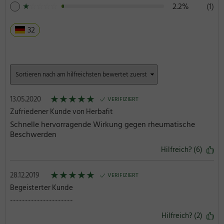
★
☆
☆
☆
☆
2.2%
(1)
32
★
★
★
★
★
13.05.2020
VERIFIZIERT
Zufriedener Kunde von Herbafit
Schnelle hervorragende Wirkung gegen rheumatische
Beschwerden
Hilfreich? (6)
★
★
★
★
★
28.12.2019
VERIFIZIERT
Begeisterter Kunde
---------------------
Hilfreich? (2)