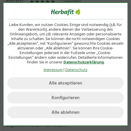
★
★
★
★
★
10.01.2022
VERIFIZIERT
Dankbarer Kunde
Hilft schmerzfrei zu werden
Liebe Kunden, wir nutzen Cookies. Einige sind notwendig (z.B. für
Hilfreich? (0)
den Warenkorb), andere dienen der Verbesserung des
Onlineangebots, um z.B. relevante Anzeigen oder personalisierte
Inhalte zu schalten. Sie können die nicht notwendigen Cookies
★
★
★
★
★
24.08.2021
VERIFIZIERT
„Alle akzeptieren“, mit "Konfigurieren" gewünschte Cookies einzeln
Dankbarer Kunde
aktivieren oder „Alle ablehnen“. Sie können Ihre Cookie-
Einstellungen jederzeit in der Fußzeile unter „Cookie-
Wie immmer schnelle Lieferung, immer wieder gern.
Einstellungen“ ändern oder widerrufen. Detaillierte Informationen
finden Sie in unserer
Datenschutzerklärung
.
Hilfreich? (0)
Impressum
|
Datenschutz
★
★
★
★
★
14.05.2021
VERIFIZIERT
Alle akzeptieren
Zufriedener Kunde von Herbafit
Sehr gutes Produkt
Konfigurieren
Hilfreich? (0)
Alle ablehnen
★
★
★
★
★
20.12.2020
VERIFIZIERT
Begeisterte Kundin von Herbafit