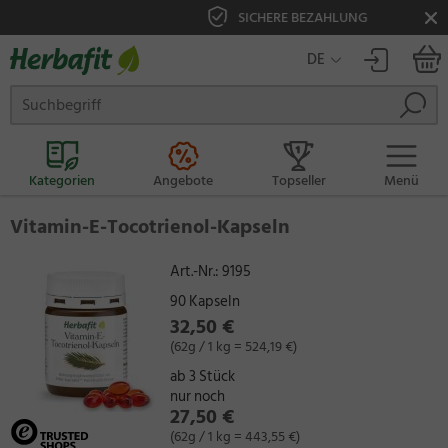
SICHERE BEZAHLUNG
DE
Kategorien
Angebote
Topseller
Menü
Vitamin-E-Tocotrienol-Kapseln
Art.-Nr.:
9195
90 Kapseln
32,50 €
(62g / 1 kg = 524,19 €)
ab 3 Stück
nur noch
27,50 €
(62g / 1 kg = 443,55 €)