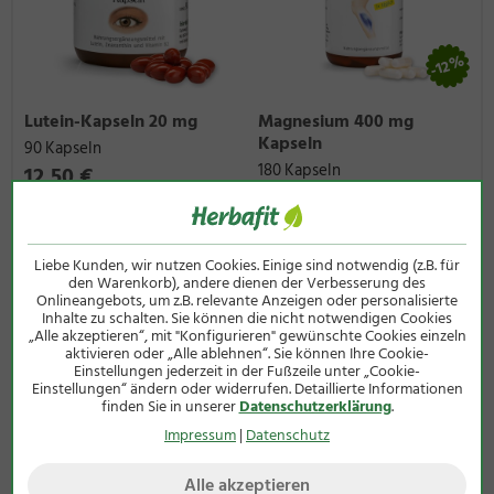
Extrakt
davon
-12%
Gesamt-
55 mg
110 mg
**
Tocotrienole
Lutein-Kapseln 20 mg
Magnesium 400 mg
d-alpha-
15 mg
30 mg
233
Kapseln
90 Kapseln
Tocopherol-
22 I.E.
44 I.E.
180 Kapseln
Vitamin E
12,50 €
11,00 €
statt
12,50 €
nur
(45g / 1 kg = 277,78 €)
im Einzelnen
(137g / 1 kg = 80,29 €)
inkl. MwSt zzgl.
Versandkosten
d-alpha-
18 mg
36 mg
**
inkl. MwSt zzgl.
Versandkosten
Tocotrienol
Liebe Kunden, wir nutzen Cookies. Einige sind notwendig (z.B. für
den Warenkorb), andere dienen der Verbesserung des
d-beta-
3 mg
6 mg
**
Onlineangebots, um z.B. relevante Anzeigen oder personalisierte
Inhalte zu schalten. Sie können die nicht notwendigen Cookies
Tocotrienol
„Alle akzeptieren“, mit "Konfigurieren" gewünschte Cookies einzeln
d-gamma-
26 mg
52 mg
**
aktivieren oder „Alle ablehnen“. Sie können Ihre Cookie-
Einstellungen jederzeit in der Fußzeile unter „Cookie-
Tocotrienol
Einstellungen“ ändern oder widerrufen. Detaillierte Informationen
finden Sie in unserer
Datenschutzerklärung
.
d-delta-
8 mg
16 mg
**
Tocotrienol
Impressum
|
Datenschutz
Bei uns erhalten Sie folgende Mengenrabatte:
Alle akzeptieren
Ab 75 €
3%
Rabatt