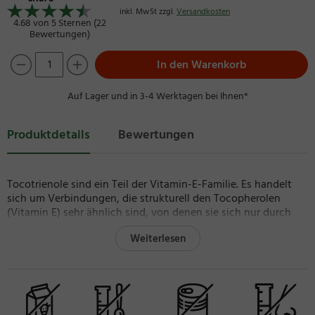
inkl. MwSt zzgl.
Versandkosten
4.68 von 5 Sternen (22
Bewertungen)
In den Warenkorb
Auf Lager und in 3-4 Werktagen bei Ihnen*
Produktdetails
Bewertungen
Tocotrienole sind ein Teil der Vitamin-E-Familie. Es handelt
sich um Verbindungen, die strukturell den Tocopherolen
(Vitamin E) sehr ähnlich sind, von denen sie sich nur durch
eine höhere Zahl an ungesättigen Verbindungen
Weiterlesen
unterscheiden. Diese ermöglichen es ihnen, leichter die
TM
Zellmembran zu durchdringen. EVNol SupraBio
wird aus
dem reifen Fruchtfleisch der Ölpalme „Elaeis guineensis“
gewonnen und enthält neben den Tocotrienolen noch
weitere Phytonährstoffe, die natürlicherweise in Palmöl
vorkommen. Hierzu gehören Phytosterole und Squalene,